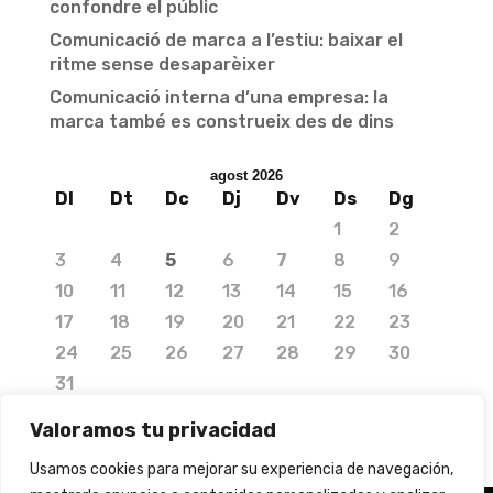
confondre el públic
Comunicació de marca a l’estiu: baixar el
ritme sense desaparèixer
Comunicació interna d’una empresa: la
marca també es construeix des de dins
agost 2026
Dl
Dt
Dc
Dj
Dv
Ds
Dg
1
2
3
4
5
6
7
8
9
10
11
12
13
14
15
16
17
18
19
20
21
22
23
24
25
26
27
28
29
30
31
« jul.
Valoramos tu privacidad
Usamos cookies para mejorar su experiencia de navegación,