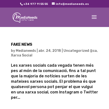
+34 977 11 55 55
info@medianeeds.es
FAKE NEWS
by
Medianeeds
|
abr. 24, 2018
|
Uncategorized @ca
,
Xarxa Social
Les xarxes socials cada vegada tenen més
pes al món de la comunicació, fins a tal punt
que la majoria de notícies surten de les
mateixes xarxes socials. El problema és que
qualsevol persona pot penjar el que vulgui
en una xarxa social, com Instagram o Twitter
per...