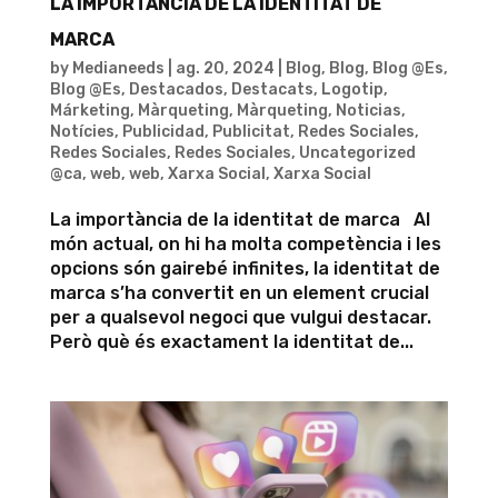
LA IMPORTÀNCIA DE LA IDENTITAT DE
MARCA
by
Medianeeds
|
ag. 20, 2024
|
Blog
,
Blog
,
Blog @Es
,
Blog @Es
,
Destacados
,
Destacats
,
Logotip
,
Márketing
,
Màrqueting
,
Màrqueting
,
Noticias
,
Notícies
,
Publicidad
,
Publicitat
,
Redes Sociales
,
Redes Sociales
,
Redes Sociales
,
Uncategorized
@ca
,
web
,
web
,
Xarxa Social
,
Xarxa Social
La importància de la identitat de marca Al
món actual, on hi ha molta competència i les
opcions són gairebé infinites, la identitat de
marca s’ha convertit en un element crucial
per a qualsevol negoci que vulgui destacar.
Però què és exactament la identitat de...