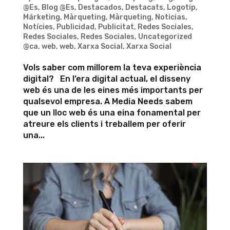
@Es
,
Blog @Es
,
Destacados
,
Destacats
,
Logotip
,
Márketing
,
Màrqueting
,
Màrqueting
,
Noticias
,
Notícies
,
Publicidad
,
Publicitat
,
Redes Sociales
,
Redes Sociales
,
Redes Sociales
,
Uncategorized
@ca
,
web
,
web
,
Xarxa Social
,
Xarxa Social
Vols saber com millorem la teva experiència
digital? En l’era digital actual, el disseny
web és una de les eines més importants per
qualsevol empresa. A Media Needs sabem
que un lloc web és una eina fonamental per
atreure els clients i treballem per oferir
una...