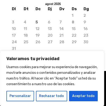
agost 2026
Dl
Dt
Dc
Dj
Dv
Ds
Dg
1
2
3
4
5
6
7
8
9
10
11
12
13
14
15
16
17
18
19
20
21
22
23
24
25
26
27
28
29
30
31
« jul.
Valoramos tu privacidad
Usamos cookies para mejorar su experiencia de navegación,
mostrarle anuncios o contenidos personalizados y analizar
nuestro tráfico. Al hacer clic en “Aceptar todo” usted da su
consentimiento a nuestro uso de las cookies.
© 2020 Copyright by Media Needs.
info@medianeeds.es
| Dissenyat per
Media Needs
| Tots els drets reservats |
Nota legal
|
Info
Personalizar
Rechazar todo
Aceptar todo
addicional