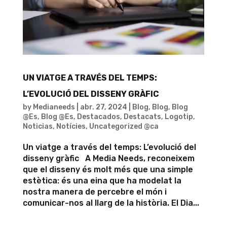
UN VIATGE A TRAVÉS DEL TEMPS:
L’EVOLUCIÓ DEL DISSENY GRÀFIC
by
Medianeeds
|
abr. 27, 2024
|
Blog
,
Blog
,
Blog
@Es
,
Blog @Es
,
Destacados
,
Destacats
,
Logotip
,
Noticias
,
Notícies
,
Uncategorized @ca
Un viatge a través del temps: L’evolució del
disseny gràfic A Media Needs, reconeixem
que el disseny és molt més que una simple
estètica: és una eina que ha modelat la
nostra manera de percebre el món i
comunicar-nos al llarg de la història. El Dia...