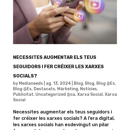
NECESSITES AUGMENTAR ELS TEUS
SEGUIDORS I FER CRÉIXER LES XARXES
SOCIALS?
by
Medianeeds
|
ag. 13, 2024
|
Blog
,
Blog
,
Blog @Es
,
Blog @Es
,
Destacats
,
Márketing
,
Notícies
,
Publicitat
,
Uncategorized @ca
,
Xarxa Social
,
Xarxa
Social
Necessites augmentar els teus seguidors i
fer créixer les xarxes socials? A l’era digital,
les xarxes socials han esdevingut un pilar