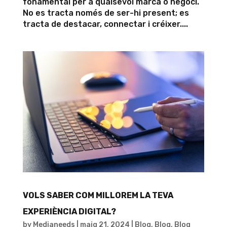
fonamental per a qualsevol marca o negoci.
No es tracta només de ser-hi present; es
tracta de destacar, connectar i créixer....
VOLS SABER COM MILLOREM LA TEVA
EXPERIÈNCIA DIGITAL?
by
Medianeeds
|
maig 21, 2024
|
Blog
,
Blog
,
Blog