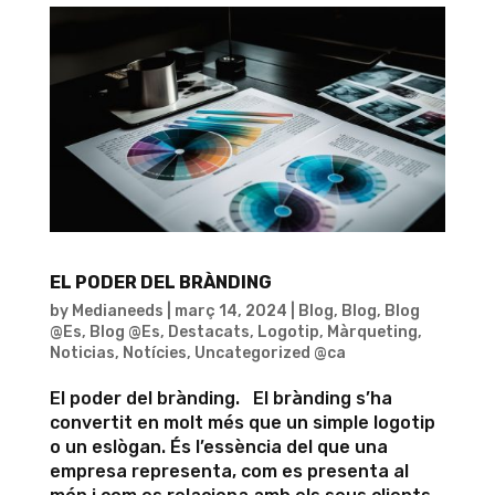
EL PODER DEL BRÀNDING
by
Medianeeds
|
març 14, 2024
|
Blog
,
Blog
,
Blog
@Es
,
Blog @Es
,
Destacats
,
Logotip
,
Màrqueting
,
Noticias
,
Notícies
,
Uncategorized @ca
El poder del brànding. El brànding s’ha
convertit en molt més que un simple logotip
o un eslògan. És l’essència del que una
empresa representa, com es presenta al