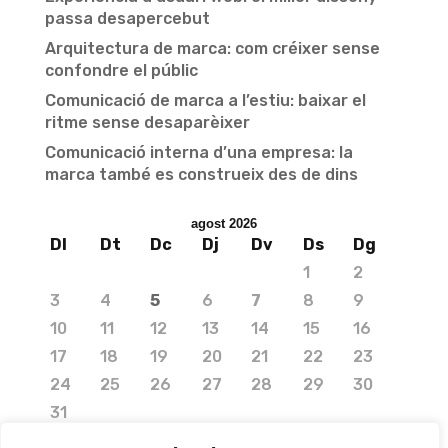
passa desapercebut
Arquitectura de marca: com créixer sense
confondre el públic
Comunicació de marca a l’estiu: baixar el
ritme sense desaparèixer
Comunicació interna d’una empresa: la
marca també es construeix des de dins
agost 2026
Dl
Dt
Dc
Dj
Dv
Ds
Dg
1
2
3
4
5
6
7
8
9
10
11
12
13
14
15
16
17
18
19
20
21
22
23
24
25
26
27
28
29
30
31
« jul.