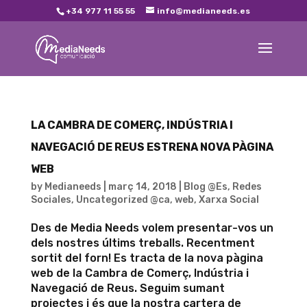
+34 977 11 55 55
info@medianeeds.es
LA CAMBRA DE COMERÇ, INDÚSTRIA I
NAVEGACIÓ DE REUS ESTRENA NOVA PÀGINA
WEB
by
Medianeeds
|
març 14, 2018
|
Blog @Es
,
Redes
Sociales
,
Uncategorized @ca
,
web
,
Xarxa Social
Des de Media Needs volem presentar-vos un
dels nostres últims treballs. Recentment
sortit del forn! Es tracta de la nova pàgina
web de la Cambra de Comerç, Indústria i
Navegació de Reus. Seguim sumant
projectes i és que la nostra cartera de