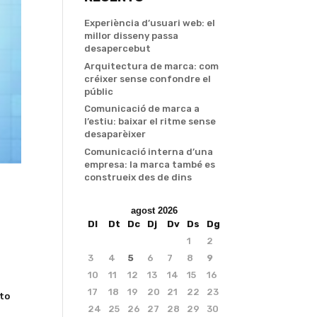
Experiència d’usuari web: el
millor disseny passa
desapercebut
Arquitectura de marca: com
créixer sense confondre el
públic
Comunicació de marca a
l’estiu: baixar el ritme sense
desaparèixer
Comunicació interna d’una
empresa: la marca també es
construeix des de dins
agost 2026
Dl
Dt
Dc
Dj
Dv
Ds
Dg
1
2
3
4
5
6
7
8
9
10
11
12
13
14
15
16
17
18
19
20
21
22
23
nto
24
25
26
27
28
29
30