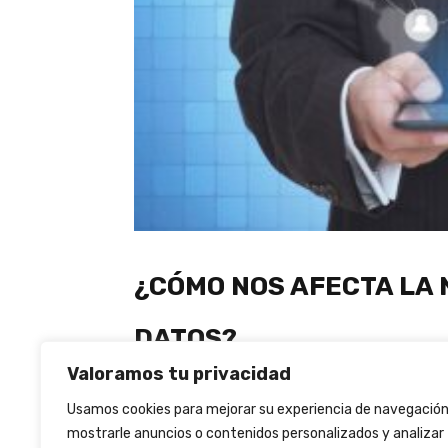
¿CÓMO NOS AFECTA LA 
DATOS?
Valoramos tu privacidad
by
Medianeeds
|
maig 30, 2018
|
Blog
,
Destacados
,
Noticias
,
Usamos cookies para mejorar su experiencia de navegación
La entrada en vigor de la nueva ley de protec
mostrarle anuncios o contenidos personalizados y analizar
General de Protección de Datos-, quiere hacer 