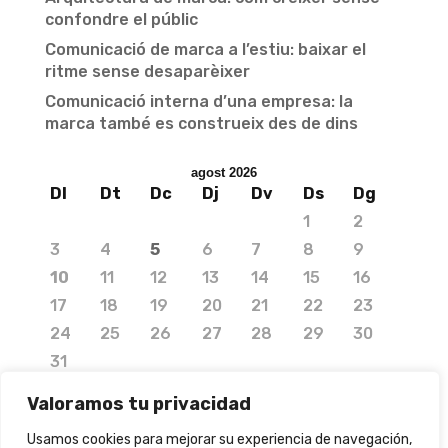
confondre el públic
Comunicació de marca a l’estiu: baixar el
ritme sense desaparèixer
Comunicació interna d’una empresa: la
marca també es construeix des de dins
agost 2026
Dl
Dt
Dc
Dj
Dv
Ds
Dg
1
2
3
4
5
6
7
8
9
10
11
12
13
14
15
16
17
18
19
20
21
22
23
24
25
26
27
28
29
30
31
« jul.
Valoramos tu privacidad
Usamos cookies para mejorar su experiencia de navegación,