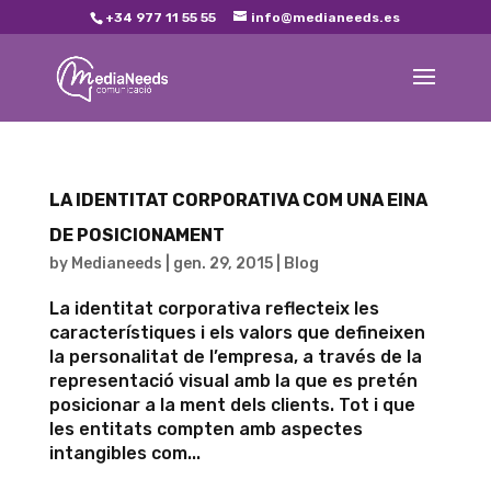
+34 977 11 55 55
info@medianeeds.es
LA IDENTITAT CORPORATIVA COM UNA EINA
DE POSICIONAMENT
by
Medianeeds
|
gen. 29, 2015
|
Blog
La identitat corporativa reflecteix les
característiques i els valors que defineixen
la personalitat de l’empresa, a través de la
representació visual amb la que es pretén
posicionar a la ment dels clients. Tot i que
les entitats compten amb aspectes
intangibles com...