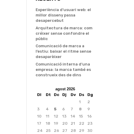
Experiència d’usuari web: el
millor disseny passa
desapercebut
Arquitectura de marca: com
créixer sense confondre el
públic
Comunicació de marca a
l’estiu: baixar el ritme sense
desaparèixer
Comunicació interna d’una
empresa: la marca també es
construeix des de dins
agost 2026
Dl
Dt
Dc
Dj
Dv
Ds
Dg
1
2
3
4
5
6
7
8
9
10
11
12
13
14
15
16
17
18
19
20
21
22
23
24
25
26
27
28
29
30