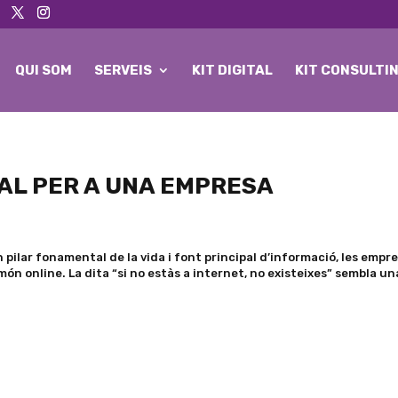
QUI SOM
SERVEIS
KIT DIGITAL
KIT CONSULTI
AL PER A UNA EMPRESA
pilar fonamental de la vida i font principal d’informació, les empr
món online. La dita “si no estàs a internet, no existeixes” sembla un