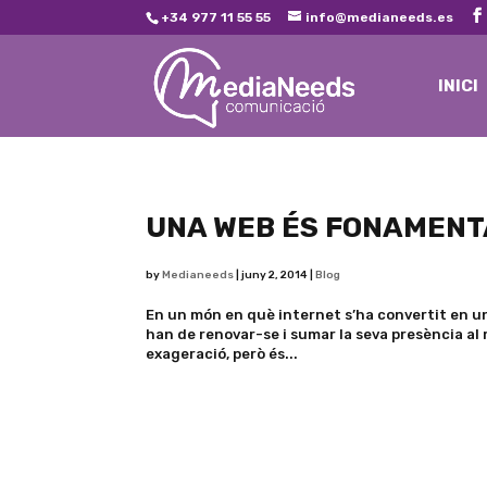
+34 977 11 55 55
info@medianeeds.es
INICI
UNA WEB ÉS FONAMENT
by
Medianeeds
|
juny 2, 2014
|
Blog
En un món en què internet s’ha convertit en un 
han de renovar-se i sumar la seva presència al 
exageració, però és...