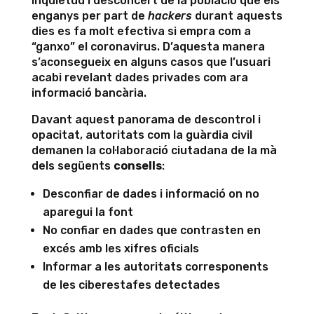
inquietud i desconcert de la població que els
enganys per part de
hackers
durant aquests
dies es fa molt efectiva si empra com a
“ganxo” el coronavirus. D’aquesta manera
s’aconsegueix en alguns casos que l’usuari
acabi revelant dades privades com ara
informació bancària.
Davant aquest panorama de descontrol i
opacitat, autoritats com la guàrdia civil
demanen la col·laboració ciutadana de la mà
dels següents
consells
:
Desconfiar de dades i informació on no
aparegui la font
No confiar en dades que contrasten en
excés amb les xifres oficials
Informar a les autoritats corresponents
de les ciberestafes detectades