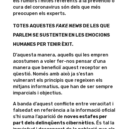
els rumors i mites referents a la prevenció o
cura del coronavirus són dels que més
preocupen els experts.
TOTES AQUESTES
FAKE NEWS
DE LES QUE
PARLEM SE SUSTENTEN EN LES EMOCIONS
HUMANES PER TENIR ÈXIT.
D’aquesta manera, aquells qui les empren
acostumen a voler fer-nos pensar d’una
manera que beneficiï aquest receptor en
qüestió. Només amb això ja s’estan
vulnerant els principis que regeixen els
mitjans informatius, que han de ser sempre
imparcials i objectius.
A banda d’aquest conflicte entre veracitat i
falsedat en referència a la informació oficial
s’hi suma l’aparició de
noves estafes per
part dels delinqüents cibernètics
. És tal la