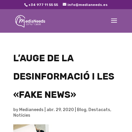
+34 977 11 55 55
info@medianeeds.es
L’AUGE DE LA
DESINFORMACIÓ I LES
«FAKE NEWS»
by
Medianeeds
|
abr. 29, 2020
|
Blog
,
Destacats
,
Notícies