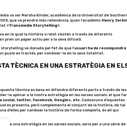
èdia va ser Marsha Kinder, acadèmica de la Universitat de Souther
ny 2003, que va prendre més rellevància, quan l’acadèmic
Henry Jerki
lat «
Transmedia Storytelling
«.
 en la qual la història o relat s’estén a través de diferents
ri pren un paper actiu per a la seva difusió.
storytelling ve donada pel fet de que l’
usuari ha de recompondre
’un puzle es tractés, per conèixer-la en la seva totalitat.
A TÈCNICA EN UNA ESTRATÈGIA EN EL
uesta tècnica es basa en difondre diferents parts a través de les
ler-la aplicar a la nostra estratègia en les xarxes socials, el que fa
a social, twitter, Facebook, Google+, etc
. Cadascuna d’aquestes
qual es presenta, però complementa el conjunt de la història, de tal
a d’elles per conèixer la història de forma completa, és ell qui
t-lo a una estratègia en les xarxes socials, seria per a una sèrie de