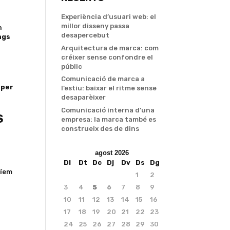
Experiència d’usuari web: el
millor disseny passa
n
desapercebut
ngs
Arquitectura de marca: com
créixer sense confondre el
públic
Comunicació de marca a
 per
l’estiu: baixar el ritme sense
desaparèixer
Comunicació interna d’una
S
empresa: la marca també es
construeix des de dins
agost 2026
Dl
Dt
Dc
Dj
Dv
Ds
Dg
ríem
1
2
3
4
5
6
7
8
9
10
11
12
13
14
15
16
17
18
19
20
21
22
23
24
25
26
27
28
29
30