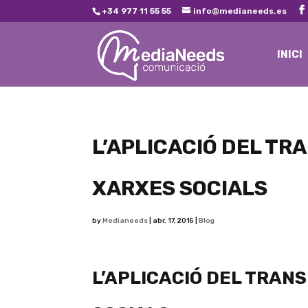
+34 977 11 55 55
info@medianeeds.es
INICI
L’APLICACIÓ DEL TR
XARXES SOCIALS
by
Medianeeds
|
abr. 17, 2015
|
Blog
L’APLICACIÓ DEL TRAN