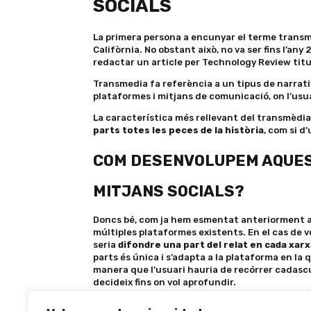
SOCIALS
La primera persona a encunyar el terme transm
Califòrnia. No obstant això, no va ser fins l’a
redactar un article per Technology Review titu
Transmedia fa referència a un tipus de narrativa
plataformes i mitjans de comunicació, on l’usua
La característica més rellevant del transmèdia 
parts totes les peces de la història
, com si d
COM DESENVOLUPEM AQUEST
MITJANS SOCIALS?
Doncs bé, com ja hem esmentat anteriorment aq
múltiples plataformes existents. En el cas de vo
seria
difondre una part del relat en cada xarx
parts és única i s’adapta a la plataforma en la 
manera que l’usuari hauria de recórrer cadascun
decideix fins on vol aprofundir.
Un exemple de
transmedia storytelling
aplican