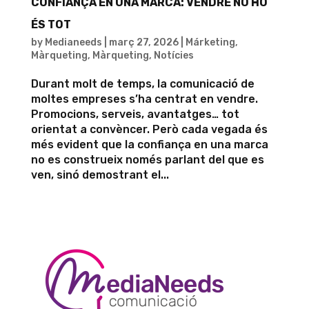
CONFIANÇA EN UNA MARCA: VENDRE NO HO
ÉS TOT
by
Medianeeds
|
març 27, 2026
|
Márketing
,
Màrqueting
,
Màrqueting
,
Notícies
Durant molt de temps, la comunicació de
moltes empreses s’ha centrat en vendre.
Promocions, serveis, avantatges… tot
orientat a convèncer. Però cada vegada és
més evident que la confiança en una marca
no es construeix només parlant del que es
ven, sinó demostrant el...