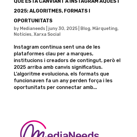
QUÈ ESTÀ CANVIANT A INSTAGRAM AQUEST
2025: ALGORITMES, FORMATS I
OPORTUNITATS
by
Medianeeds
|
juny 30, 2025
|
Blog
,
Màrqueting
,
Notícies
,
Xarxa Social
Instagram continua sent una de les
plataformes clau per a marques,
institucions i creadors de contingut, però el
2025 arriba amb canvis significatius.
L’algoritme evoluciona, els formats que
funcionaven fa un any perden força i les
oportunitats per connectar amb...