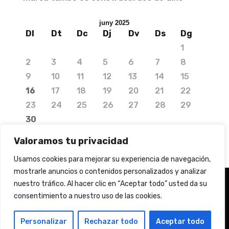
juny 2025
Dl
Dt
Dc
Dj
Dv
Ds
Dg
1
2
3
4
5
6
7
8
9
10
11
12
13
14
15
16
17
18
19
20
21
22
23
24
25
26
27
28
29
30
« abr.
jul. »
Valoramos tu privacidad
Usamos cookies para mejorar su experiencia de navegación,
mostrarle anuncios o contenidos personalizados y analizar
nuestro tráfico. Al hacer clic en “Aceptar todo” usted da su
© 2020 Copyright by Media Needs.
consentimiento a nuestro uso de las cookies.
info@medianeeds.es
| Dissenyat per
Media Needs
| Tots els drets reservats |
Nota legal
|
Info
Personalizar
Rechazar todo
Aceptar todo