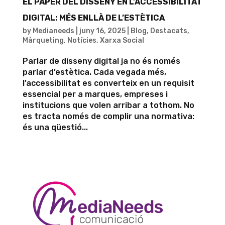
EL PAPER DEL DISSENY EN L’ACCESSIBILITAT
DIGITAL: MÉS ENLLÀ DE L’ESTÈTICA
by
Medianeeds
|
juny 16, 2025
|
Blog
,
Destacats
,
Màrqueting
,
Notícies
,
Xarxa Social
Parlar de disseny digital ja no és només
parlar d’estètica. Cada vegada més,
l’accessibilitat es converteix en un requisit
essencial per a marques, empreses i
institucions que volen arribar a tothom. No
es tracta només de complir una normativa:
és una qüestió...