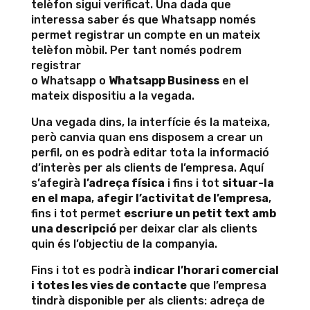
telèfon sigui verificat. Una dada que
interessa saber és que Whatsapp només
permet registrar un compte en un mateix
telèfon mòbil. Per tant només podrem
registrar
o Whatsapp o
Whatsapp Business
en el
mateix dispositiu a la vegada.
Una vegada dins, la interfície és la mateixa,
però canvia quan ens disposem a crear un
perfil, on es podrà editar tota la informació
d’interès per als clients de l’empresa. Aquí
s’afegirà
l’adreça física
i fins i tot
situar-la
en el mapa
,
afegir l’activitat de l’empresa
,
fins i tot permet
escriure un petit text amb
una descripció
per deixar clar als clients
quin és l’objectiu de la companyia.
Fins i tot es podrà
indicar l’horari comercial
i totes les vies de contacte
que l’empresa
tindrà disponible per als clients: adreça de