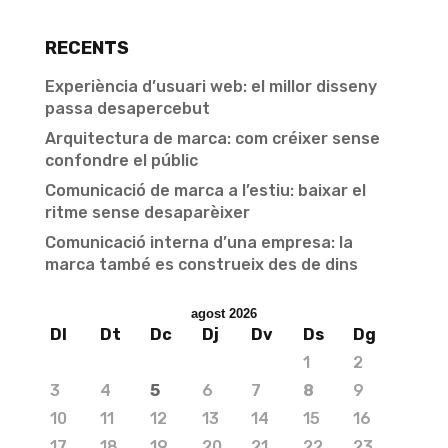
RECENTS
Experiència d’usuari web: el millor disseny
passa desapercebut
Arquitectura de marca: com créixer sense
confondre el públic
Comunicació de marca a l’estiu: baixar el
ritme sense desaparèixer
Comunicació interna d’una empresa: la
marca també es construeix des de dins
agost 2026
Dl
Dt
Dc
Dj
Dv
Ds
Dg
1
2
3
4
5
6
7
8
9
10
11
12
13
14
15
16
17
18
19
20
21
22
23