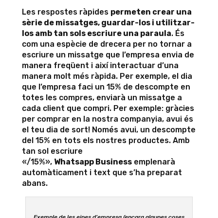
Les respostes ràpides
permeten crear una
sèrie de missatges, guardar-los i utilitzar-
los amb tan sols escriure una paraula
. És
com una espècie de drecera per no tornar a
escriure un missatge que l’empresa envia de
manera freqüent i així interactuar d’una
manera molt més ràpida. Per exemple, el dia
que l’empresa faci un 15% de descompte en
totes les compres, enviarà un missatge a
cada client que compri. Per exemple: gràcies
per comprar en la nostra companyia, avui és
el teu dia de sort! Només avui, un descompte
del 15% en tots els nostres productes. Amb
tan sol escriure
«/15%»,
Whatsapp Business
emplenarà
automàticament i text que s’ha preparat
abans.
Exemple de les eines d’empresa (encara algunes coses