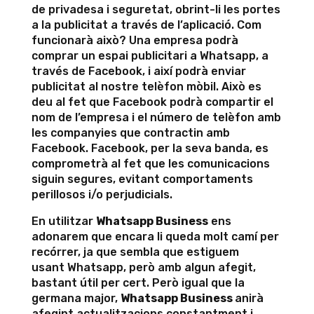
de privadesa i seguretat, obrint-li les portes
a la publicitat a través de l’aplicació. Com
funcionarà això? Una empresa podrà
comprar un espai publicitari a Whatsapp, a
través de Facebook, i així podrà enviar
publicitat al nostre telèfon mòbil. Això es
deu al fet que Facebook podrà compartir el
nom de l’empresa i el número de telèfon amb
les companyies que contractin amb
Facebook. Facebook, per la seva banda, es
comprometrà al fet que les comunicacions
siguin segures, evitant comportaments
perillosos i/o perjudicials.
En utilitzar
Whatsapp Business
ens
adonarem que encara li queda molt camí per
recórrer, ja que sembla que estiguem
usant Whatsapp, però amb algun afegit,
bastant útil per cert. Però igual que la
germana major,
Whatsapp Business
anirà
afegint actualitzacions constantment i