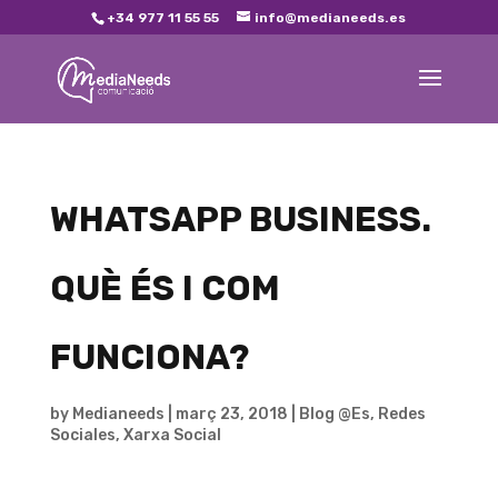
+34 977 11 55 55
info@medianeeds.es
WHATSAPP BUSINESS.
QUÈ ÉS I COM
FUNCIONA?
by
Medianeeds
|
març 23, 2018
|
Blog @Es
,
Redes
Sociales
,
Xarxa Social