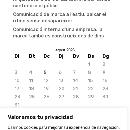
confondre el públic
Comunicació de marca a l’estiu: baixar el
ritme sense desaparèixer
Comunicació interna d’una empresa: la
marca també es construeix des de dins
agost 2026
Dl
Dt
Dc
Dj
Dv
Ds
Dg
1
2
3
4
5
6
7
8
9
10
11
12
13
14
15
16
17
18
19
20
21
22
23
24
25
26
27
28
29
30
31
« jul.
Valoramos tu privacidad
Usamos cookies para mejorar su experiencia de navegación,