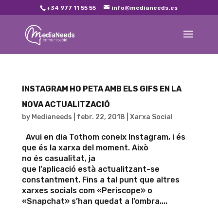
+34 977 11 55 55
info@medianeeds.es
INSTAGRAM HO PETA AMB ELS GIFS EN LA
NOVA ACTUALITZACIÓ
by
Medianeeds
|
febr. 22, 2018
|
Xarxa Social
Avui en dia Tothom coneix Instagram, i és
que és la xarxa del moment. Això
no és casualitat, ja
que l’aplicació està actualitzant-se
constantment. Fins a tal punt que altres
xarxes socials com «Periscope» o
«Snapchat» s’han quedat a l’ombra....