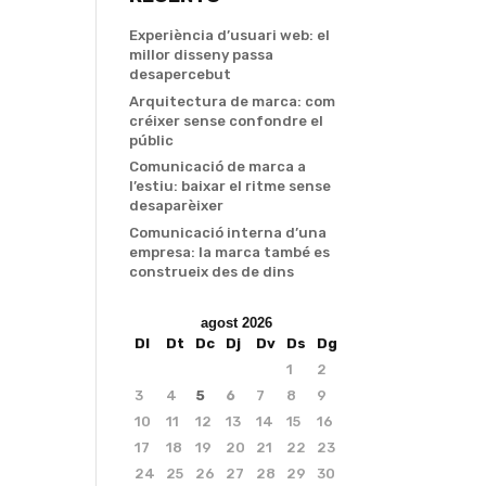
Experiència d’usuari web: el
millor disseny passa
desapercebut
Arquitectura de marca: com
créixer sense confondre el
públic
Comunicació de marca a
l’estiu: baixar el ritme sense
desaparèixer
Comunicació interna d’una
empresa: la marca també es
construeix des de dins
agost 2026
Dl
Dt
Dc
Dj
Dv
Ds
Dg
1
2
3
4
5
6
7
8
9
10
11
12
13
14
15
16
17
18
19
20
21
22
23
24
25
26
27
28
29
30