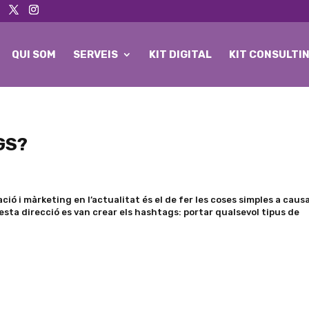
QUI SOM
SERVEIS
KIT DIGITAL
KIT CONSULTI
GS?
ió i màrketing en l’actualitat és el de fer les coses simples a caus
esta direcció es van crear els hashtags: portar qualsevol tipus de