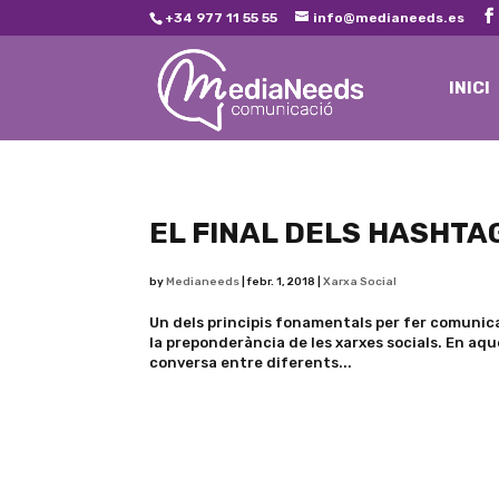
+34 977 11 55 55
info@medianeeds.es
INICI
EL FINAL DELS HASHTA
by
Medianeeds
|
febr. 1, 2018
|
Xarxa Social
Un dels principis fonamentals per fer comunicac
la preponderància de les xarxes socials. En aqu
conversa entre diferents...