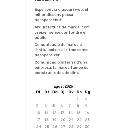
Experiència d’usuari web: el
millor disseny passa
desapercebut
Arquitectura de marca: com
créixer sense confondre el
públic
Comunicació de marca a
l’estiu: baixar el ritme sense
desaparèixer
Comunicació interna d’una
empresa: la marca també es
construeix des de dins
agost 2026
Dl
Dt
Dc
Dj
Dv
Ds
Dg
1
2
3
4
5
6
7
8
9
10
11
12
13
14
15
16
17
18
19
20
21
22
23
24
25
26
27
28
29
30