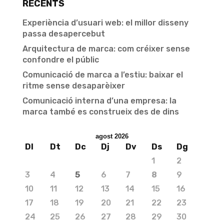
RECENTS
Experiència d’usuari web: el millor disseny
passa desapercebut
Arquitectura de marca: com créixer sense
confondre el públic
Comunicació de marca a l’estiu: baixar el
ritme sense desaparèixer
Comunicació interna d’una empresa: la
marca també es construeix des de dins
agost 2026
Dl
Dt
Dc
Dj
Dv
Ds
Dg
1
2
3
4
5
6
7
8
9
10
11
12
13
14
15
16
17
18
19
20
21
22
23
24
25
26
27
28
29
30