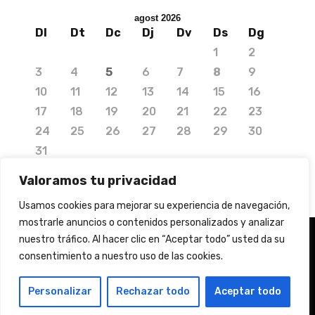
agost 2026
Dl
Dt
Dc
Dj
Dv
Ds
Dg
1
2
3
4
5
6
7
8
9
10
11
12
13
14
15
16
17
18
19
20
21
22
23
24
25
26
27
28
29
30
31
« jul.
Valoramos tu privacidad
Usamos cookies para mejorar su experiencia de navegación,
mostrarle anuncios o contenidos personalizados y analizar
nuestro tráfico. Al hacer clic en “Aceptar todo” usted da su
consentimiento a nuestro uso de las cookies.
© 2020 Copyright by Media Needs.
info@medianeeds.es
| Dissenyat per
Media Needs
| Tots els drets reservats |
Nota legal
|
Info
Personalizar
Rechazar todo
Aceptar todo
addicional