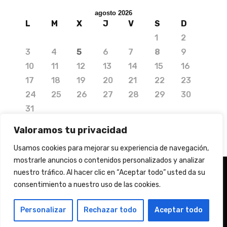
agosto 2026
L
M
X
J
V
S
D
1
2
3
4
5
6
7
8
9
10
11
12
13
14
15
16
17
18
19
20
21
22
23
24
25
26
27
28
29
30
31
« Jul
Valoramos tu privacidad
Usamos cookies para mejorar su experiencia de navegación,
mostrarle anuncios o contenidos personalizados y analizar
nuestro tráfico. Al hacer clic en “Aceptar todo” usted da su
consentimiento a nuestro uso de las cookies.
© 2020 Copyright by Media Needs.
info@medianeeds.es
| Dissenyat per
Media Needs
| Tots els drets reservats |
Nota legal
|
Info
Personalizar
Rechazar todo
Aceptar todo
addicional