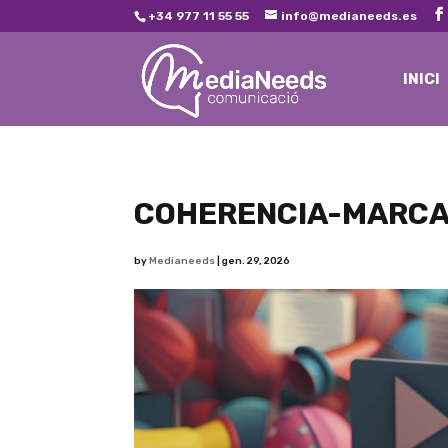
+34 977 11 55 55
info@medianeeds.es
INICI
COHERENCIA-MARC
by
Medianeeds
|
gen. 29, 2026