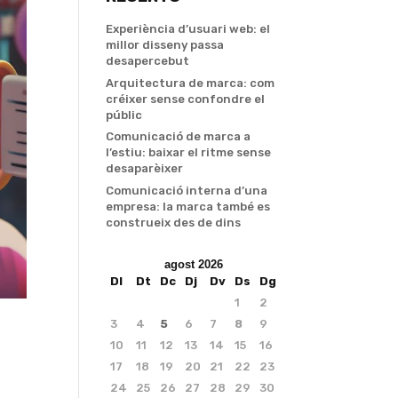
Experiència d’usuari web: el
millor disseny passa
desapercebut
Arquitectura de marca: com
créixer sense confondre el
públic
Comunicació de marca a
l’estiu: baixar el ritme sense
desaparèixer
Comunicació interna d’una
empresa: la marca també es
construeix des de dins
agost 2026
Dl
Dt
Dc
Dj
Dv
Ds
Dg
1
2
3
4
5
6
7
8
9
10
11
12
13
14
15
16
17
18
19
20
21
22
23
24
25
26
27
28
29
30