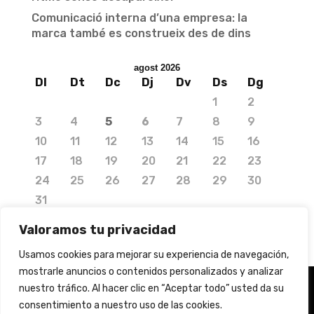
Comunicació interna d’una empresa: la
marca també es construeix des de dins
agost 2026
Dl
Dt
Dc
Dj
Dv
Ds
Dg
1
2
3
4
5
6
7
8
9
10
11
12
13
14
15
16
17
18
19
20
21
22
23
24
25
26
27
28
29
30
31
« jul.
Valoramos tu privacidad
Usamos cookies para mejorar su experiencia de navegación,
mostrarle anuncios o contenidos personalizados y analizar
nuestro tráfico. Al hacer clic en “Aceptar todo” usted da su
consentimiento a nuestro uso de las cookies.
© 2020 Copyright by Media Needs.