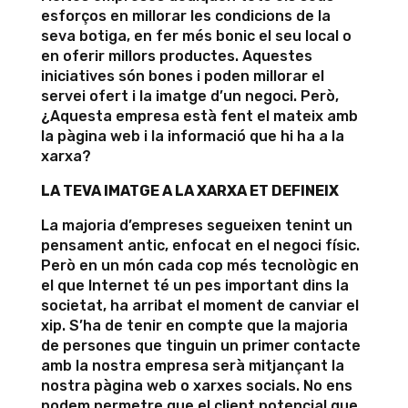
esforços en millorar les condicions de la
seva botiga, en fer més bonic el seu local o
en oferir millors productes. Aquestes
iniciatives són bones i poden millorar el
servei ofert i la imatge d’un negoci. Però,
¿Aquesta empresa està fent el mateix amb
la pàgina web i la informació que hi ha a la
xarxa?
LA TEVA IMATGE A LA XARXA ET DEFINEIX
La majoria d’empreses segueixen tenint un
pensament antic, enfocat en el negoci físic.
Però en un món cada cop més tecnològic en
el que Internet té un pes important dins la
societat, ha arribat el moment de canviar el
xip. S’ha de tenir en compte que la majoria
de persones que tinguin un primer contacte
amb la nostra empresa serà mitjançant la
nostra pàgina web o xarxes socials. No ens
podem permetre que el client potencial que