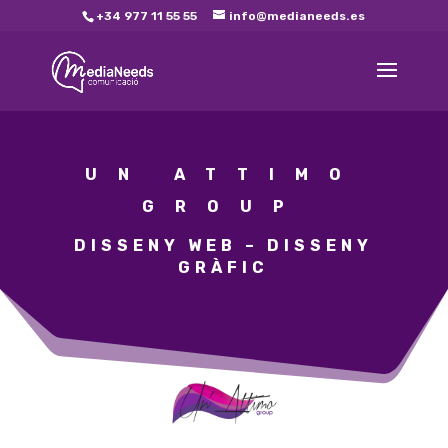
+34 977 11 55 55
info@medianeeds.es
UN ATTIMO
GROUP
DISSENY WEB – DISSENY
GRÀFIC