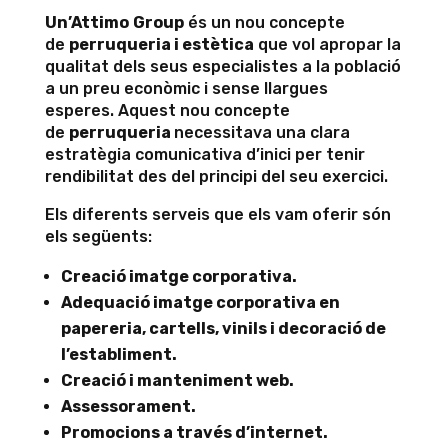
Un’Attimo
Group
és un nou concepte
de
perruqueria i estètica
que vol apropar la
qualitat dels seus especialistes a la població
a un preu econòmic i sense llargues
esperes. Aquest nou concepte
de
perruqueria
necessitava una clara
estratègia comunicativa d’inici per tenir
rendibilitat des del principi del seu exercici.
Els diferents serveis que els vam oferir són
els següents:
Creació imatge corporativa.
Adequació imatge corporativa en
papereria, cartells, vinils i decoració de
l’establiment.
Creació i manteniment web.
Assessorament.
Promocions a través d’internet.