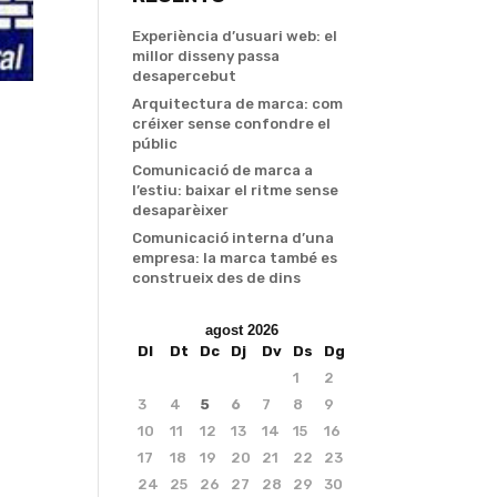
Experiència d’usuari web: el
millor disseny passa
desapercebut
Arquitectura de marca: com
créixer sense confondre el
públic
Comunicació de marca a
l’estiu: baixar el ritme sense
desaparèixer
Comunicació interna d’una
empresa: la marca també es
construeix des de dins
agost 2026
Dl
Dt
Dc
Dj
Dv
Ds
Dg
1
2
3
4
5
6
7
8
9
10
11
12
13
14
15
16
17
18
19
20
21
22
23
24
25
26
27
28
29
30