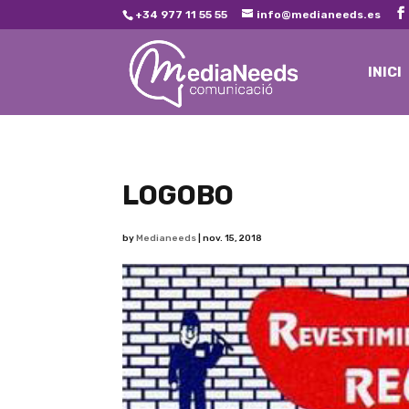
+34 977 11 55 55
info@medianeeds.es
INICI
LOGOBO
by
Medianeeds
|
nov. 15, 2018