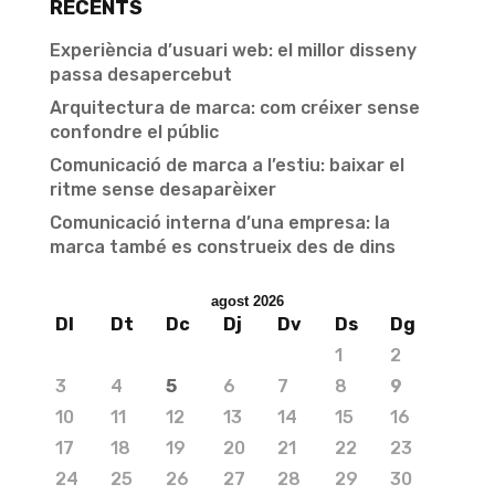
RECENTS
Experiència d’usuari web: el millor disseny
passa desapercebut
Arquitectura de marca: com créixer sense
confondre el públic
Comunicació de marca a l’estiu: baixar el
ritme sense desaparèixer
Comunicació interna d’una empresa: la
marca també es construeix des de dins
agost 2026
Dl
Dt
Dc
Dj
Dv
Ds
Dg
1
2
3
4
5
6
7
8
9
10
11
12
13
14
15
16
17
18
19
20
21
22
23
24
25
26
27
28
29
30