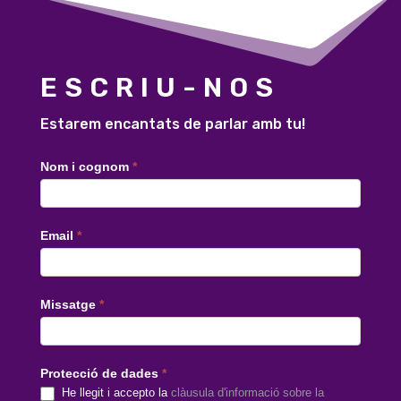
ESCRIU-NOS
Estarem encantats de parlar amb tu!
Contacte
Nom i cognom
*
català
Email
*
Missatge
*
Protecció de dades
*
He llegit i accepto la
clàusula d'informació sobre la