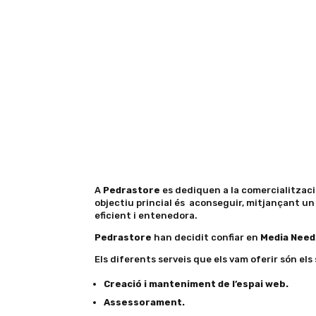
A
Pedrastore
es dediquen a la comercialització,
objectiu princial és aconseguir, mitjançant un p
eficient i entenedora.
Pedrastore
han decidit confiar en
Media Need
Els diferents serveis que els vam oferir són el
Creació i manteniment de l’espai web.
Assessorament.