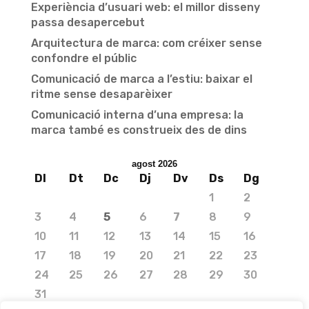
Experiència d’usuari web: el millor disseny
passa desapercebut
Arquitectura de marca: com créixer sense
confondre el públic
Comunicació de marca a l’estiu: baixar el
ritme sense desaparèixer
Comunicació interna d’una empresa: la
marca també es construeix des de dins
agost 2026
Dl
Dt
Dc
Dj
Dv
Ds
Dg
1
2
3
4
5
6
7
8
9
10
11
12
13
14
15
16
17
18
19
20
21
22
23
24
25
26
27
28
29
30
31