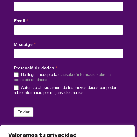
català
Email
*
Missatge
*
Protecció de dades
*
He llegit i accepto la
clàusula d'informació sobre la
protecció de dades
Autoritzo al tractament de les meves dades per poder
rebre informació per mitjans electrònics
Enviar
Valoramos tu privacidad