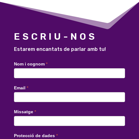
ESCRIU-NOS
Estarem encantats de parlar amb tu!
Contacte
Nom i cognom
*
català
Email
*
Missatge
*
Protecció de dades
*