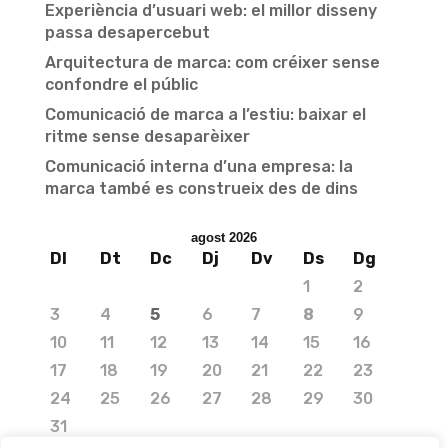
Experiència d’usuari web: el millor disseny
passa desapercebut
Arquitectura de marca: com créixer sense
confondre el públic
Comunicació de marca a l’estiu: baixar el
ritme sense desaparèixer
Comunicació interna d’una empresa: la
marca també es construeix des de dins
agost 2026
Dl
Dt
Dc
Dj
Dv
Ds
Dg
1
2
3
4
5
6
7
8
9
10
11
12
13
14
15
16
17
18
19
20
21
22
23
24
25
26
27
28
29
30
31