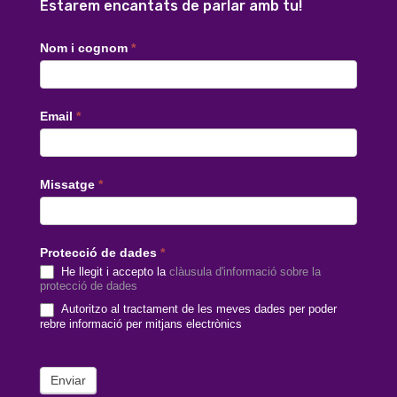
Estarem encantats de parlar amb tu!
Contacte
Nom i cognom
*
català
Email
*
Missatge
*
Protecció de dades
*
He llegit i accepto la
clàusula d'informació sobre la
protecció de dades
Autoritzo al tractament de les meves dades per poder
rebre informació per mitjans electrònics
Enviar