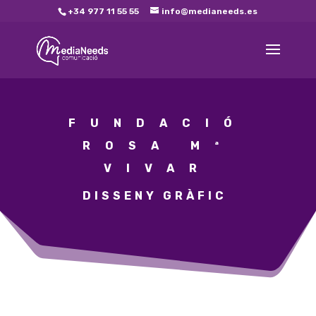
+34 977 11 55 55
info@medianeeds.es
FUNDACIÓ
ROSA Mª
VIVAR
DISSENY GRÀFIC