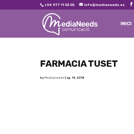
+34 977 11 55 55
info@medianeeds.es
INICI
FARMACIA TUSET
by
Medianeeds
|
ag. 14, 2018