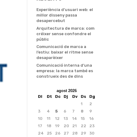
Experiència d’usuari web: el
millor disseny passa
desapercebut
Arquitectura de marca: com
créixer sense confondre el
públic
Comunicació de marca a
l’estiu: baixar el ritme sense
desaparèixer
Comunicació interna d’una
empresa: la marca també es
construeix des de dins
agost 2026
Dl
Dt
Dc
Dj
Dv
Ds
Dg
1
2
3
4
5
6
7
8
9
10
11
12
13
14
15
16
17
18
19
20
21
22
23
24
25
26
27
28
29
30