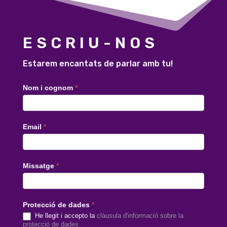
ESCRIU-NOS
Estarem encantats de parlar amb tu!
Contacte
Nom i cognom
*
català
Email
*
Missatge
*
Protecció de dades
*
He llegit i accepto la
clàusula d'informació sobre la
protecció de dades