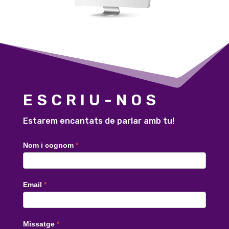
ESCRIU-NOS
Estarem encantats de parlar amb tu!
Contacte
Nom i cognom
*
català
Email
*
Missatge
*