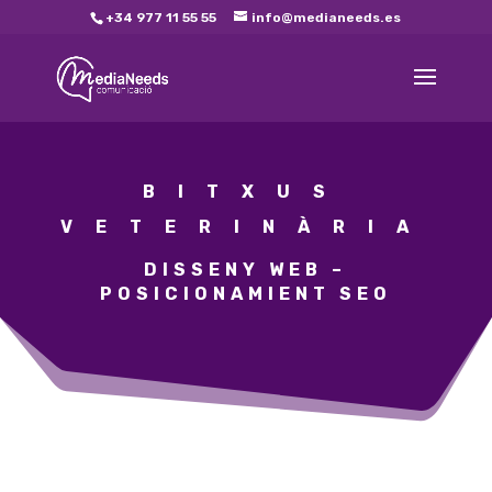
+34 977 11 55 55
info@medianeeds.es
BITXUS
VETERINÀRIA
DISSENY WEB –
POSICIONAMIENT SEO