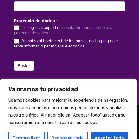
Protecció de dades
*
He llegit i accepto la
clàusula d'informació sobre la
protecció de dades
Autoritzo al tractament de les meves dades per poder
rebre informació per mitjans electrònics
Enviar
Valoramos tu privacidad
Usamos cookies para mejorar su experiencia de navegación,
mostrarle anuncios o contenidos personalizados y analizar
nuestro tráfico. Al hacer clic en “Aceptar todo” usted da su
© 2020 Copyright by Media Needs.
consentimiento a nuestro uso de las cookies.
info@medianeeds.es
| Dissenyat per
Media Needs
| Tots els drets reservats |
Nota legal
|
Info
Personalizar
Rechazar todo
Aceptar todo