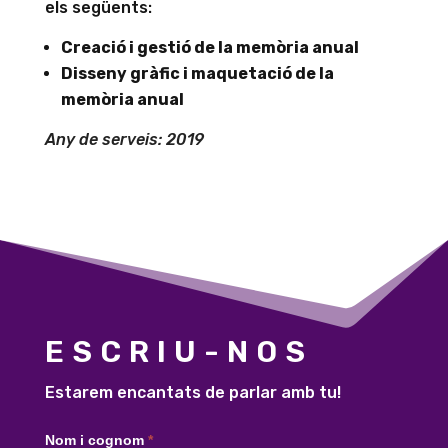
els següents:
Creació i gestió de la memòria anual
Disseny gràfic i maquetació de la
memòria anual
Any de serveis: 2019
ESCRIU-NOS
Estarem encantats de parlar amb tu!
Contacte
Nom i cognom
*