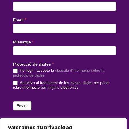
català
Email
*
Missatge
*
Protecció de dades
*
He llegit i accepto la
clàusula d'informació sobre la
protecció de dades
Autoritzo al tractament de les meves dades per poder
rebre informació per mitjans electrònics
Enviar
Valoramos tu privacidad