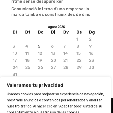
ritme sense desaparèixer
Comunicació interna d’una empresa: la
marca també es construeix des de dins
agost 2026
Dl
Dt
Dc
Dj
Dv
Ds
Dg
1
2
3
4
5
6
7
8
9
10
11
12
13
14
15
16
17
18
19
20
21
22
23
24
25
26
27
28
29
30
31
« jul.
Valoramos tu privacidad
Usamos cookies para mejorar su experiencia de navegación,
mostrarle anuncios o contenidos personalizados y analizar
nuestro tráfico. Al hacer clic en “Aceptar todo” usted da su
© 2020 Copyright by Media Needs.
consentimiento a nuestro uso de las cookies.