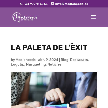
+34 977 11 55 55
info@medianeeds.es
LA PALETA DE L’ÈXIT
by
Medianeeds
|
abr. 9, 2024
|
Blog
,
Destacats
,
Logotip
,
Màrqueting
,
Notícies