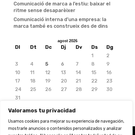
Comunicació de marca a l’estiu: baixar el
ritme sense desaparèixer
Comunicació interna d’una empresa: la
marca també es construeix des de dins
agost 2026
Dl
Dt
Dc
Dj
Dv
Ds
Dg
1
2
3
4
5
6
7
8
9
10
11
12
13
14
15
16
17
18
19
20
21
22
23
24
25
26
27
28
29
30
31
« jul.
Valoramos tu privacidad
Usamos cookies para mejorar su experiencia de navegación,
mostrarle anuncios o contenidos personalizados y analizar