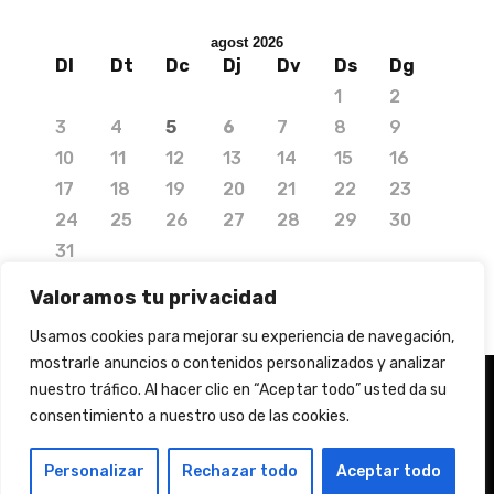
agost 2026
Dl
Dt
Dc
Dj
Dv
Ds
Dg
1
2
3
4
5
6
7
8
9
10
11
12
13
14
15
16
17
18
19
20
21
22
23
24
25
26
27
28
29
30
31
« jul.
Valoramos tu privacidad
Usamos cookies para mejorar su experiencia de navegación,
mostrarle anuncios o contenidos personalizados y analizar
nuestro tráfico. Al hacer clic en “Aceptar todo” usted da su
© 2020 Copyright by Media Needs.
consentimiento a nuestro uso de las cookies.
info@medianeeds.es
| Dissenyat per
Media Needs
| Tots els drets reservats |
Nota legal
|
Info
Personalizar
Rechazar todo
Aceptar todo
addicional