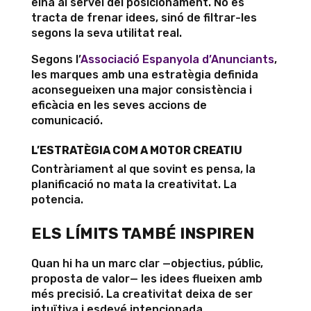
eina al servei del posicionament. No es
tracta de frenar idees, sinó de filtrar-les
segons la seva utilitat real.
Segons l’
Associació Espanyola d’Anunciants
,
les marques amb una estratègia definida
aconsegueixen una major consistència i
eficàcia en les seves accions de
comunicació.
L’ESTRATÈGIA COM A MOTOR CREATIU
Contràriament al que sovint es pensa, la
planificació no mata la creativitat. La
potencia.
ELS LÍMITS TAMBÉ INSPIREN
Quan hi ha un marc clar —objectius, públic,
proposta de valor— les idees flueixen amb
més precisió. La creativitat deixa de ser
intuïtiva i esdevé intencionada.