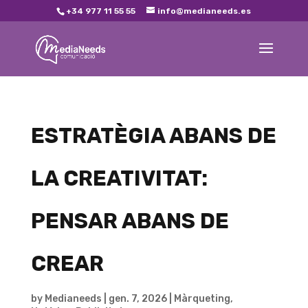
+34 977 11 55 55
info@medianeeds.es
ESTRATÈGIA ABANS DE
LA CREATIVITAT:
PENSAR ABANS DE
CREAR
by
Medianeeds
|
gen. 7, 2026
|
Màrqueting
,