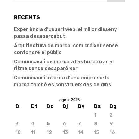
RECENTS
Experiència d’usuari web: el millor disseny
passa desapercebut
Arquitectura de marca: com créixer sense
confondre el públic
Comunicació de marca a l’estiu: baixar el
ritme sense desaparèixer
Comunicació interna d’una empresa: la
marca també es construeix des de dins
agost 2026
Dl
Dt
Dc
Dj
Dv
Ds
Dg
1
2
3
4
5
6
7
8
9
10
11
12
13
14
15
16