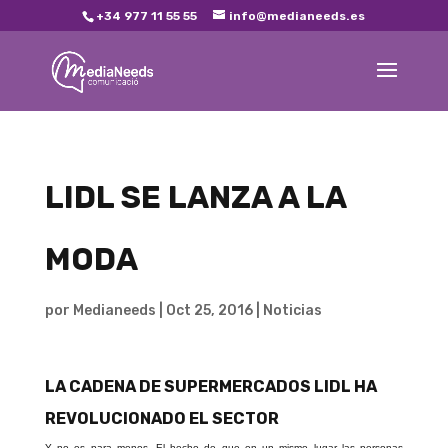
+34 977 11 55 55
info@medianeeds.es
LIDL SE LANZA A LA
MODA
por
Medianeeds
|
Oct 25, 2016
|
Noticias
LA CADENA DE SUPERMERCADOS LIDL HA
REVOLUCIONADO EL SECTOR
Y no es para menos. El hecho de que en un mismo lugar las personas