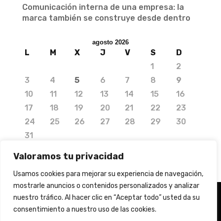
Comunicación interna de una empresa: la
marca también se construye desde dentro
agosto 2026
L
M
X
J
V
S
D
1
2
3
4
5
6
7
8
9
10
11
12
13
14
15
16
17
18
19
20
21
22
23
24
25
26
27
28
29
30
31
« Jul
Valoramos tu privacidad
Usamos cookies para mejorar su experiencia de navegación,
mostrarle anuncios o contenidos personalizados y analizar
nuestro tráfico. Al hacer clic en “Aceptar todo” usted da su
consentimiento a nuestro uso de las cookies.
© 2020 Copyright by Media Needs.
info@medianeeds.es
| Dissenyat per
Media Needs