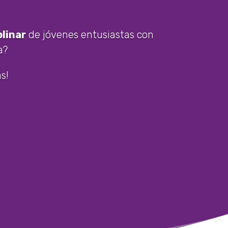
plinar
de jóvenes entusiastas con
a?
s!