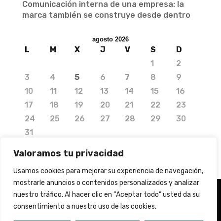
Comunicación interna de una empresa: la
marca también se construye desde dentro
agosto 2026
L
M
X
J
V
S
D
1
2
3
4
5
6
7
8
9
10
11
12
13
14
15
16
17
18
19
20
21
22
23
24
25
26
27
28
29
30
31
« Jul
Valoramos tu privacidad
Usamos cookies para mejorar su experiencia de navegación,
mostrarle anuncios o contenidos personalizados y analizar
nuestro tráfico. Al hacer clic en “Aceptar todo” usted da su
consentimiento a nuestro uso de las cookies.
© 2020 Copyright by Media Needs.
info@medianeeds.es
| Dissenyat per
Media Needs