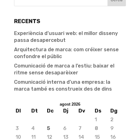
RECENTS
Experiència d’usuari web: el millor disseny
passa desapercebut
Arquitectura de marca: com créixer sense
confondre el públic
Comunicació de marca a l’estiu: baixar el
ritme sense desaparèixer
Comunicació interna d’una empresa: la
marca també es construeix des de dins
agost 2026
Dl
Dt
Dc
Dj
Dv
Ds
Dg
1
2
3
4
5
6
7
8
9
10
11
12
13
14
15
16