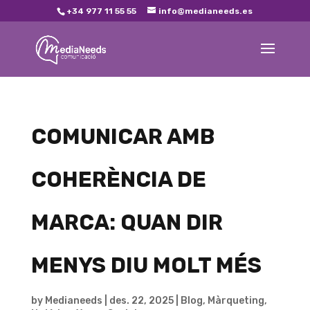
+34 977 11 55 55
info@medianeeds.es
COMUNICAR AMB
COHERÈNCIA DE
MARCA: QUAN DIR
MENYS DIU MOLT MÉS
by
Medianeeds
|
des. 22, 2025
|
Blog
,
Màrqueting
,