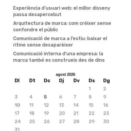
Experiència d’usuari web: el millor disseny
passa desapercebut
Arquitectura de marca: com créixer sense
confondre el públic
Comunicació de marca a l’estiu: baixar el
ritme sense desaparèixer
Comunicació interna d’una empresa: la
marca també es construeix des de dins
agost 2026
Dl
Dt
Dc
Dj
Dv
Ds
Dg
1
2
3
4
5
6
7
8
9
10
11
12
13
14
15
16
17
18
19
20
21
22
23
24
25
26
27
28
29
30
31