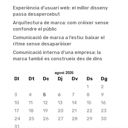
Experiència d’usuari web: el millor disseny
passa desapercebut
Arquitectura de marca: com créixer sense
confondre el públic
Comunicació de marca a l’estiu: baixar el
ritme sense desaparèixer
Comunicació interna d’una empresa: la
marca també es construeix des de dins
agost 2026
Dl
Dt
Dc
Dj
Dv
Ds
Dg
1
2
3
4
5
6
7
8
9
10
11
12
13
14
15
16
17
18
19
20
21
22
23
24
25
26
27
28
29
30
31