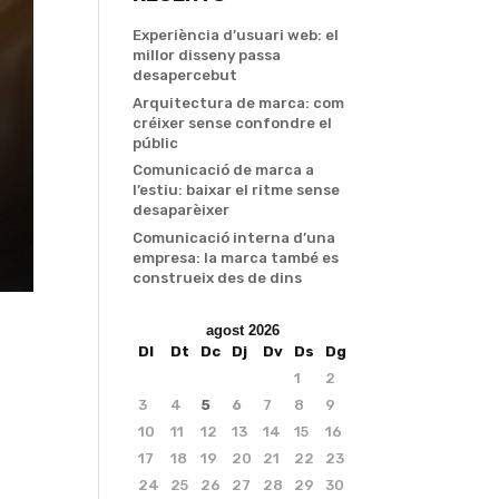
Experiència d’usuari web: el
millor disseny passa
desapercebut
Arquitectura de marca: com
créixer sense confondre el
públic
Comunicació de marca a
l’estiu: baixar el ritme sense
desaparèixer
Comunicació interna d’una
empresa: la marca també es
construeix des de dins
agost 2026
Dl
Dt
Dc
Dj
Dv
Ds
Dg
1
2
3
4
5
6
7
8
9
10
11
12
13
14
15
16
17
18
19
20
21
22
23
24
25
26
27
28
29
30