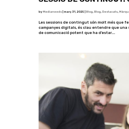
by
Medianeeds
|
març 31, 2025
|
Blog
,
Blog
,
Destacats
,
Màrqu
Les sessions de contingut són molt més que fer
campanyes digitals, és clau entendre que una s
de comunicació potent que ha d’estar...