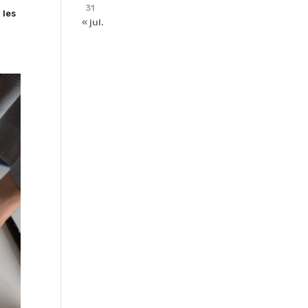
31
 les
« jul.