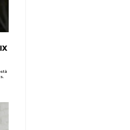
IX
està
ts.