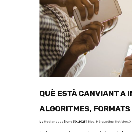
QUÈ ESTÀ CANVIANT A 
ALGORITMES, FORMATS 
by
Medianeeds
|
juny 30, 2025
|
Blog
,
Màrqueting
,
Notícies
,
X