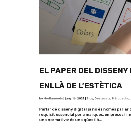
EL PAPER DEL DISSENY 
ENLLÀ DE L’ESTÈTICA
by
Medianeeds
|
juny 16, 2025
|
Blog
,
Destacats
,
Màrqueting
Parlar de disseny digital ja no és només parlar 
requisit essencial per a marques, empreses i i
una normativa: és una qüestió...