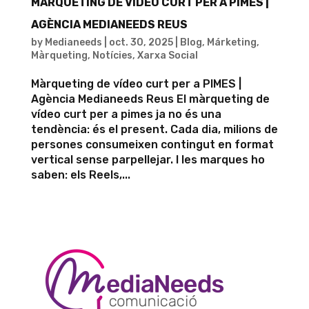
MÀRQUETING DE VÍDEO CURT PER A PIMES |
AGÈNCIA MEDIANEEDS REUS
by
Medianeeds
|
oct. 30, 2025
|
Blog
,
Márketing
,
Màrqueting
,
Notícies
,
Xarxa Social
Màrqueting de vídeo curt per a PIMES |
Agència Medianeeds Reus El màrqueting de
vídeo curt per a pimes ja no és una
tendència: és el present. Cada dia, milions de
persones consumeixen contingut en format
vertical sense parpellejar. I les marques ho
saben: els Reels,...