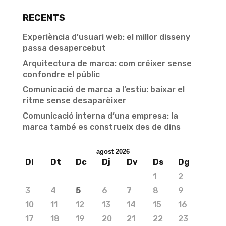
RECENTS
Experiència d’usuari web: el millor disseny
passa desapercebut
Arquitectura de marca: com créixer sense
confondre el públic
Comunicació de marca a l’estiu: baixar el
ritme sense desaparèixer
Comunicació interna d’una empresa: la
marca també es construeix des de dins
agost 2026
Dl
Dt
Dc
Dj
Dv
Ds
Dg
1
2
3
4
5
6
7
8
9
10
11
12
13
14
15
16
17
18
19
20
21
22
23