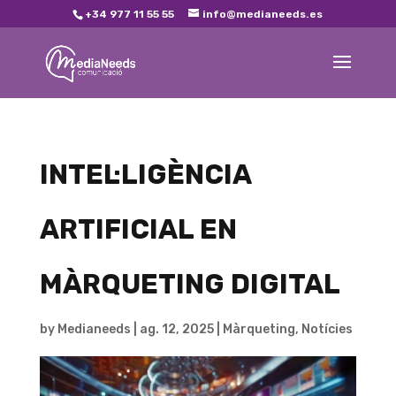
+34 977 11 55 55
info@medianeeds.es
INTEL·LIGÈNCIA
ARTIFICIAL EN
MÀRQUETING DIGITAL
by
Medianeeds
|
ag. 12, 2025
|
Màrqueting
,
Notícies