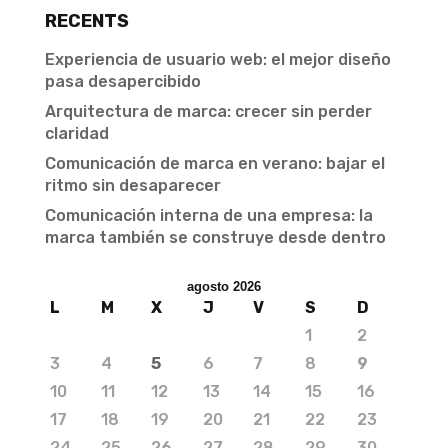
RECENTS
Experiencia de usuario web: el mejor diseño
pasa desapercibido
Arquitectura de marca: crecer sin perder
claridad
Comunicación de marca en verano: bajar el
ritmo sin desaparecer
Comunicación interna de una empresa: la
marca también se construye desde dentro
agosto 2026
L
M
X
J
V
S
D
1
2
3
4
5
6
7
8
9
10
11
12
13
14
15
16
17
18
19
20
21
22
23
24
25
26
27
28
29
30