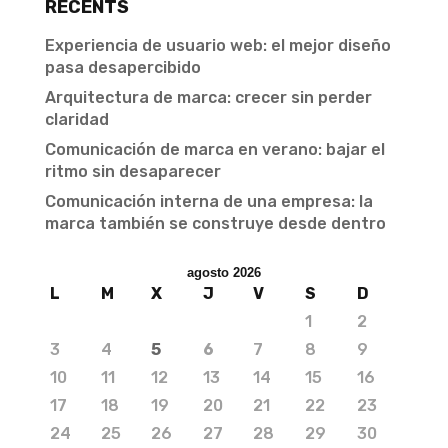
RECENTS
Experiencia de usuario web: el mejor diseño
pasa desapercibido
Arquitectura de marca: crecer sin perder
claridad
Comunicación de marca en verano: bajar el
ritmo sin desaparecer
Comunicación interna de una empresa: la
marca también se construye desde dentro
agosto 2026
L
M
X
J
V
S
D
1
2
3
4
5
6
7
8
9
10
11
12
13
14
15
16
17
18
19
20
21
22
23
24
25
26
27
28
29
30